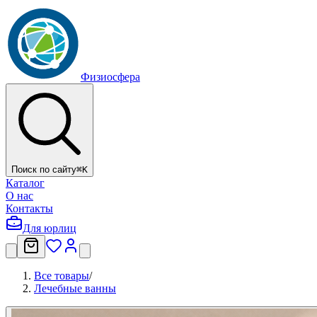
Физиосфера
Поиск по сайту
⌘
K
Каталог
О нас
Контакты
Для юрлиц
Все товары
/
Лечебные ванны