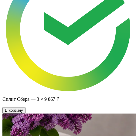
Сплит Сбера —
3
×
9 867 ₽
В корзину