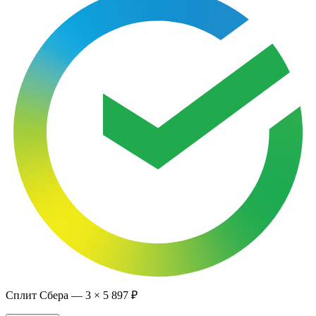
Сплит Сбера —
3
×
5 897 ₽