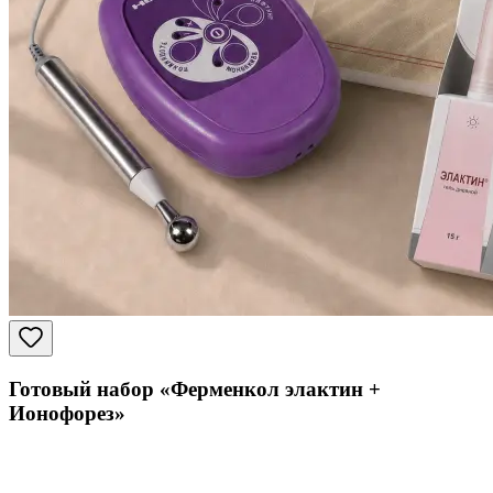
Готовый набор «Ферменкол элактин +
Ионофорез»