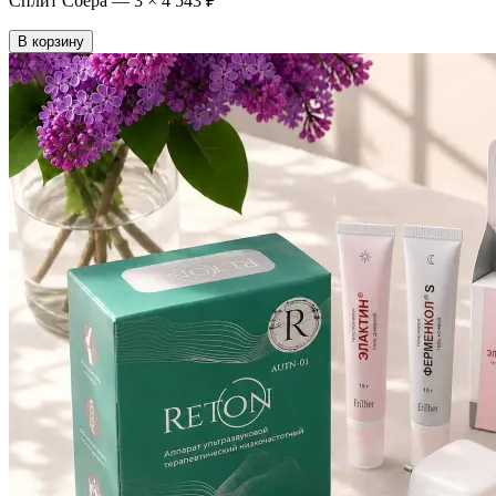
Сплит Сбера —
3
×
4 543 ₽
В корзину