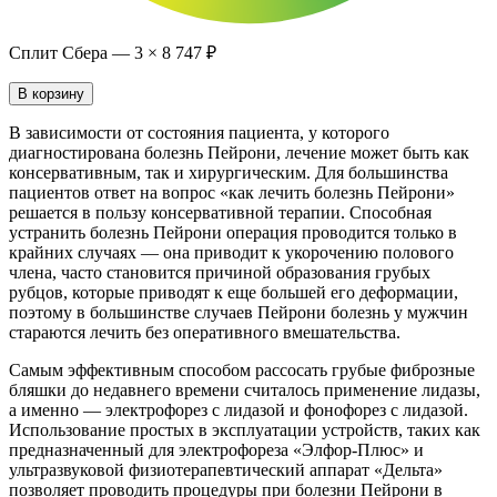
Сплит Сбера —
3
×
8 747 ₽
В корзину
В зависимости от состояния пациента, у которого
диагностирована болезнь Пейрони, лечение может быть как
консервативным, так и хирургическим. Для большинства
пациентов ответ на вопрос «как лечить болезнь Пейрони»
решается в пользу консервативной терапии. Способная
устранить болезнь Пейрони операция проводится только в
крайних случаях — она приводит к укорочению полового
члена, часто становится причиной образования грубых
рубцов, которые приводят к еще большей его деформации,
поэтому в большинстве случаев Пейрони болезнь у мужчин
стараются лечить без оперативного вмешательства.
Самым эффективным способом рассосать грубые фиброзные
бляшки до недавнего времени считалось применение лидазы,
а именно — электрофорез с лидазой и фонофорез с лидазой.
Использование простых в эксплуатации устройств, таких как
предназначенный для электрофореза «Элфор-Плюс» и
ультразвуковой физиотерапевтический аппарат «Дельта»
позволяет проводить процедуры при болезни Пейрони в