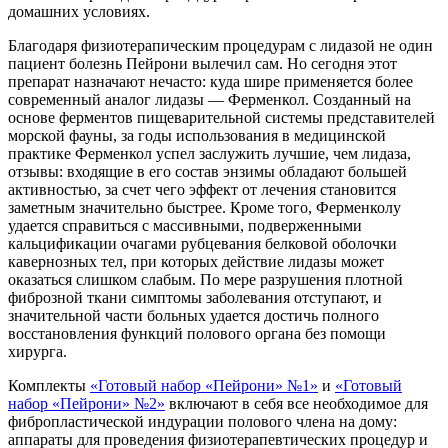
домашних условиях.
Благодаря физиотерапическим процедурам с лидазой не один
пациент болезнь Пейрони вылечил сам. Но сегодня этот
препарат назначают нечасто: куда шире применяется более
современный аналог лидазы — Ферменкол. Созданный на
основе ферментов пищеварительной системы представителей
морской фауны, за годы использования в медицинской
практике Ферменкол успел заслужить лучшие, чем лидаза,
отзывы: входящие в его состав энзимы обладают большей
активностью, за счет чего эффект от лечения становится
заметным значительно быстрее. Кроме того, Ферменколу
удается справиться с массивными, подверженными
кальцификации очагами рубцевания белковой оболочки
кавернозных тел, при которых действие лидазы может
оказаться слишком слабым. По мере разрушения плотной
фиброзной ткани симптомы заболевания отступают, и
значительной части больных удается достичь полного
восстановления функций полового органа без помощи
хирурга.
Комплекты
«Готовый набор «Пейрони» №1»
и
«Готовый
набор «Пейрони» №2»
включают в себя все необходимое для
фибропластической индурации полового члена на дому:
аппараты для проведения физиотерапевтических процедур и