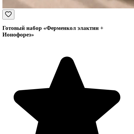
Готовый набор «Ферменкол элактин +
Ионофорез»