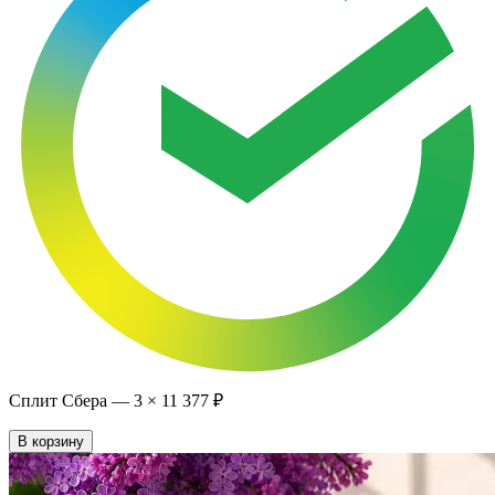
Сплит Сбера —
3
×
11 377 ₽
В корзину