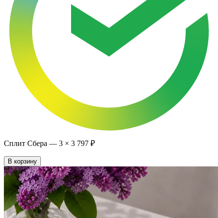
Сплит Сбера —
3
×
3 797 ₽
В корзину