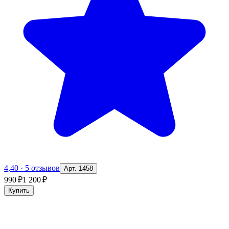
4,40
·
5 отзывов
Арт. 1458
990 ₽
1 200 ₽
Купить