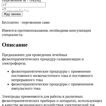
Перезвоним за 7 секунд
+7
_
_
_
_
_
_
-
_
_
-
_
_
Жду звонка
Бесплатно · перезвоним сами
Имеются противопоказания, необходима консультация
специалиста.
Описание
Предназначен для проведения лечебных
физиотерапевтических процедур гальванизации и
электрофореза.
физиотерапевтические процедуры с применение
постоянного низкочастотного тока и постоянного
непрерывного тока
физиотерапевтические процедуры с применением
импульсного тока
Электроды применяются для работы в различных
физиотерапевтических приборах и аппаратах, использующих
в качестве медицинского воздействия электрический ток