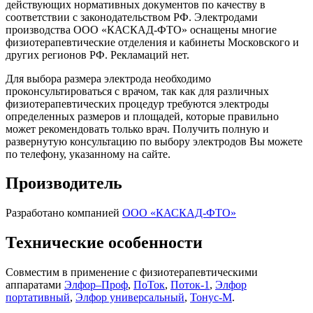
действующих нормативных документов по качеству в
соответствии с законодательством РФ. Электродами
производства ООО «КАСКАД-ФТО» оснащены многие
физиотерапевтические отделения и кабинеты Московского и
других регионов РФ. Рекламаций нет.
Для выбора размера электрода необходимо
проконсультироваться с врачом, так как для различных
физиотерапевтических процедур требуются электроды
определенных размеров и площадей, которые правильно
может рекомендовать только врач. Получить полную и
развернутую консультацию по выбору электродов Вы можете
по телефону, указанному на сайте.
Производитель
Разработано компанией
ООО «КАСКАД-ФТО»
Технические особенности
Совместим в применение с физиотерапевтическими
аппаратами
Элфор–Проф
,
ПоТок
,
Поток-1
,
Элфор
портативный
,
Элфор универсальный
,
Тонус-М
.