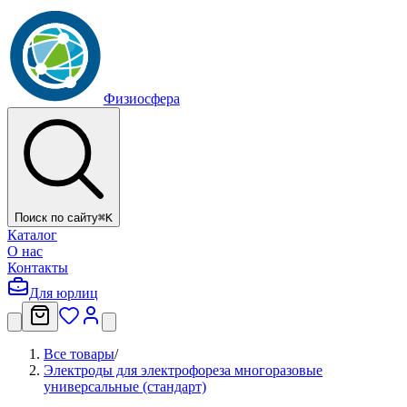
Физиосфера
Поиск по сайту
⌘
K
Каталог
О нас
Контакты
Для юрлиц
Все товары
/
Электроды для электрофореза многоразовые
универсальные (стандарт)