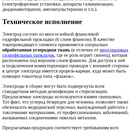
(электрофорезные установки, аппараты гальванизации,
диадинамотерапии, амплипульстерапии и т.п.).
Техническое исполнение
Электрод состоит из многослойной фланелевой
гидрофильной прокладки (6 слоев фланели). В качестве
токопроводящего элемента применяется специально
обработанная углеродная ткань
(в отличии от
многоразовых
гидрофильных прокладок
, где ее роль играет свинец), которая
расположена под верхним слоем фланели. Для доступа к ней
и подключения коммутирующих проводов с внешней стороны
в центре электрода имеется прорезь-карман, куда может быть
помещен токоотвод типа «флажок».
Электроды в сборке могут быть подвергнуты всем
стандартным методам дезинфекции и стерилизации.
Предлагаемые электроды используются взамен свинцовых.
Тот факт, что углерод безвреден для человека, позволяет также
обезопасить медицинский персонал, вынужденный работать с
токсичными материалами, от профессиональных заболеваний,
вызываемых соединениями тяжелых металлов.
Предлагаемая продукция соответствует требованиям всех