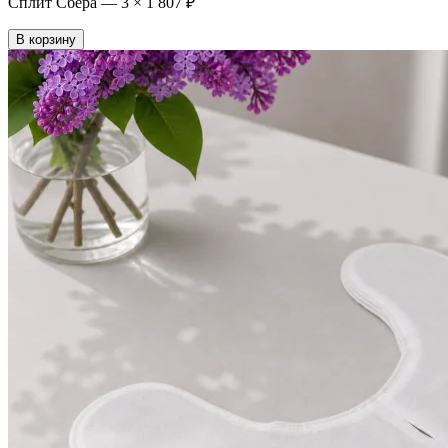
Сплит Сбера —
3
×
1 807 ₽
В корзину