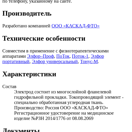
по телефону, указанному на сайте.
Производитель
Разработано компанией
ООО «КАСКАД-ФТО»
Технические особенности
Совместим в применение с физиотерапевтическими
аппаратами
Элфор–Проф
,
ПоТок
,
Поток-1
,
Элфор
портативный
,
Элфор универсальный
,
Тонус-М
.
Характеристики
Состав
Электрод состоит из многослойной фланелевой
гидрофильной прокладки. Токопроводящий элемент -
специально обработанная углеродная ткань.
Производство: Россия ООО «КАСКАД-ФТО»
Регистрационное удостоверение на медицинское
изделие №РЗН 2014/1776 от 08.08.2069
Документы