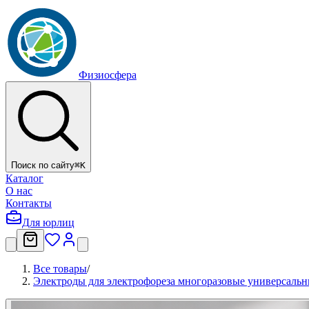
Физиосфера
Поиск по сайту
⌘
K
Каталог
О нас
Контакты
Для юрлиц
Все товары
/
Электроды для электрофореза многоразовые универсальны