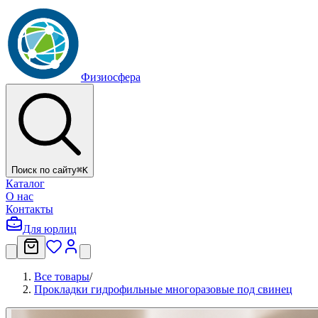
Физиосфера
Поиск по сайту
⌘
K
Каталог
О нас
Контакты
Для юрлиц
Все товары
/
Прокладки гидрофильные многоразовые под свинец