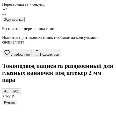
Перезвоним за 7 секунд
+7
_
_
_
_
_
_
-
_
_
-
_
_
Жду звонка
Бесплатно · перезвоним сами
Имеются противопоказания, необходима консультация
специалиста.
В избранное
Поделиться
Токоподвод пациента раздвоенный для
глазных ванночек под штекер 2 мм
пара
Арт. 3981
2 790 ₽
Купить