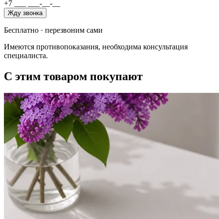
+7
_
_
_
_
_
_
-
_
_
-
_
_
Жду звонка
Бесплатно · перезвоним сами
Имеются противопоказания, необходима консультация
специалиста.
С этим товаром покупают