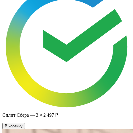
Сплит Сбера —
3
×
2 497 ₽
В корзину