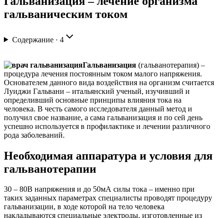
Гальванизация – лечение организма
гальваническим током
Содержание ·
4
.
Гальванизация
(гальванотерапия) –
процедура лечения постоянным током малого напряжения.
Основателем данного вида воздействия на организм считается
Луиджи Гальвани – итальянский ученый, изучивший и
определивший основные принципы влияния тока на
человека. В честь самого исследователя данный метод и
получил свое название, а сама гальванизация и по сей день
успешно используется в профилактике и лечении различного
рода заболеваний.
Необходимая аппаратура и условия для
гальванотерапии
30 – 80В напряжения и до 50мА силы тока – именно при
таких заданных параметрах специалисты проводят процедуру
гальванизации, в ходе которой на тело человека
накладываются специальные электроды, изготовленные из