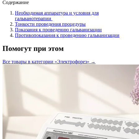
Содержание
Необходимая аппаратура и условия для
гальванотерапии
Тонкости проведения процедуры
Показания к проведению гальванизации
Противопоказания к проведению гальванизации
Помогут при этом
Все товары в категории «
Электрофорез
» →