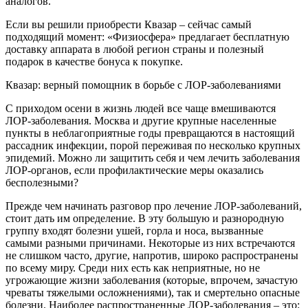
аналогов.
Если вы решили приобрести Квазар – сейчас самый
подходящий момент: «Физиосфера» предлагает бесплатную
доставку аппарата в любой регион страны и полезный
подарок в качестве бонуса к покупке.
Квазар: верный помощник в борьбе с ЛОР-заболеваниями
С приходом осени в жизнь людей все чаще вмешиваются
ЛОР-заболевания. Москва и другие крупные населенные
пункты в неблагоприятные годы превращаются в настоящий
рассадник инфекции, порой переживая по несколько крупных
эпидемий. Можно ли защитить себя и чем лечить заболевания
ЛОР-органов, если профилактические меры оказались
бесполезными?
Прежде чем начинать разговор про лечение ЛОР-заболеваний,
стоит дать им определение. В эту большую и разнородную
группу входят болезни ушей, горла и носа, вызванные
самыми разными причинами. Некоторые из них встречаются
не слишком часто, другие, напротив, широко распространены
по всему миру. Среди них есть как неприятные, но не
угрожающие жизни заболевания (которые, впрочем, зачастую
чреваты тяжелыми осложнениями), так и смертельно опасные
болезни. Наиболее распространенные ЛОР-заболевания – это: