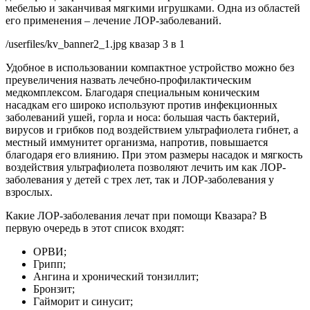
мебелью и заканчивая мягкими игрушками. Одна из областей
его применения – лечение ЛОР-заболеваний.
/userfiles/kv_banner2_1.jpg квазар 3 в 1
Удобное в использовании компактное устройство можно без
преувеличения назвать лечебно-профилактическим
медкомплексом. Благодаря специальным коническим
насадкам его широко используют против инфекционных
заболеваний ушей, горла и носа: большая часть бактерий,
вирусов и грибков под воздействием ультрафиолета гибнет, а
местный иммунитет организма, напротив, повышается
благодаря его влиянию. При этом размеры насадок и мягкость
воздействия ультрафиолета позволяют лечить им как ЛОР-
заболевания у детей с трех лет, так и ЛОР-заболевания у
взрослых.
Какие ЛОР-заболевания лечат при помощи Квазара? В
первую очередь в этот список входят:
ОРВИ;
Грипп;
Ангина и хронический тонзиллит;
Бронзит;
Гайморит и синусит;