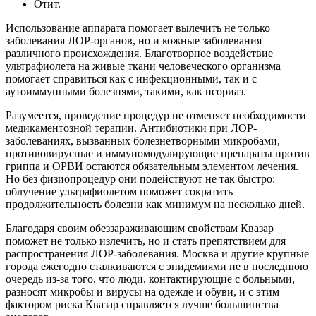
Отит.
Использование аппарата помогает вылечить не только
заболевания ЛОР-органов, но и кожные заболевания
различного происхождения. Благотворное воздействие
ультрафиолета на живые ткани человеческого организма
помогает справиться как с инфекционными, так и с
аутоиммунными болезнями, такими, как псориаз.
Разумеется, проведение процедур не отменяет необходимости
медикаментозной терапии. Антибиотики при ЛОР-
заболеваниях, вызванных болезнетворными микробами,
противовирусные и иммуномодулирующие препараты против
гриппа и ОРВИ остаются обязательным элементом лечения.
Но без физиопроцедур они подействуют не так быстро:
облучение ультрафиолетом поможет сократить
продолжительность болезни как минимум на несколько дней.
Благодаря своим обеззараживающим свойствам Квазар
поможет не только излечить, но и стать препятствием для
распространения ЛОР-заболевания. Москва и другие крупные
города ежегодно сталкиваются с эпидемиями не в последнюю
очередь из-за того, что люди, контактирующие с больными,
разносят микробы и вирусы на одежде и обуви, и с этим
фактором риска Квазар справляется лучше большинства