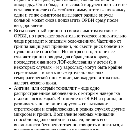
лихорадку. Они обладают высокой вирулентностью и не
оставляют после себя стойкого иммунитета – поскольку
одни и те же симптомы вызывают разные вирусы,
больной может снова подхватить ОРВИ сразу после
выздоровления.
Всем известный грипп по своим симптомам схож с
ОРВИ, но протекает значительно тяжелее и значительно
чаще приводит к опасным осложнениям. Частично от
гриппа защищают прививки, но свести риск болезни к
нулю они не способны. Несмотря на то, что не все
считают грипп поводом для обращения к врачу,
последствия данного ЛОР-заболевания у детей (а в
некоторых случаях – и у взрослых) могут быть крайне
серьезными – вплоть до смертельно опасных
геморрагической пневмонии, миокардита и токсико-
аллергического шока.
Ангина, или острый тонзиллит – еще одно
распространенное заболевание, с которым наверняка
сталкивался каждый. В отличие от ОРВИ и гриппа, она
развивается не по вине вирусов – ее вызывают
стрептококки и стафилококки, в редких случаях другие
микробы и грибки. Воспаление небных миндалин
способно надолго выбить из колеи, лишив его
возможности беспрепятственно говорить и питаться, а
высокая температура наряду с вероятными