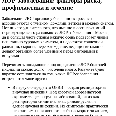
ЛОР-заболевания: факторы риска,
профилактика и лечение
Заболевания ЛОР-органов у большинства россиян
ассоциируются с туманом, дождями, ветром и мокрым снегом.
Нет ничего удивительного, что именно в осеннее-зимний
период чаще всего развиваются ЛОР-заболевания – Москва,
да и большая часть страны каждую осень подвергает людей
испытанию суровым климатом, и недостаток солнечной
радиации, сырость, переохлаждение, дефицит витаминов
делают организм более уязвимым перед бактериями и
вирусами.
Перечислять попадающие под определение ЛОР-болезней
инфекции можно долго – их очень много. Разумнее будет
вкратце остановиться на том, какие ЛОР-заболевания
встречаются чаще других.
В первую очередь это ОРВИ – острая респираторная
вирусная инфекция. Под короткой аббревиатурой
скрывается целая группа заболеваний, таких как
респираторно-синцитиальная, риновирусная и
аденовирусная инфекции. Их симптомы практически
неразличимы и включают в себя насморк с чиханием,
першение в горле, сухой кашель, головные боли и