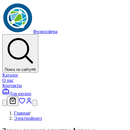
Физиосфера
Поиск по сайту
⌘
K
Каталог
О нас
Контакты
Для юрлиц
Главная
/
Электрофорез