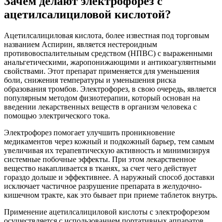
Зачем делают электрофорез с
ацетилсалициловой кислотой?
Ацетилсалициловая кислота, более известная под торговым
названием Аспирин, является нестероидным
противовоспалительным средством (НПВС) с выраженными
анальгетическими, жаропонижающими и антикоагулянтными
свойствами. Этот препарат применяется для уменьшения
боли, снижения температуры и уменьшения риска
образования тромбов. Электрофорез, в свою очередь, является
популярным методом физиотерапии, который основан на
введении лекарственных веществ в организм человека с
помощью электрического тока.
Электрофорез помогает улучшить проникновение
медикаментов через кожный и подкожный барьер, тем самым
увеличивая их терапевтическую активность и минимизируя
системные побочные эффекты. При этом лекарственное
вещество накапливается в тканях, за счет чего действует
гораздо дольше и эффективнее. А наружный способ доставки
исключает частичное разрушение препарата в желудочно-
кишечном тракте, как это бывает при приеме таблеток внутрь.
Применение ацетилсалициловой кислоты с электрофорезом
осуществляется с использованием портативных аппаратов