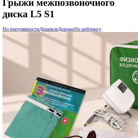
Грыжи межпозвоночного
диска L5 S1
По популярности
Дешевле
Дороже
По рейтингу