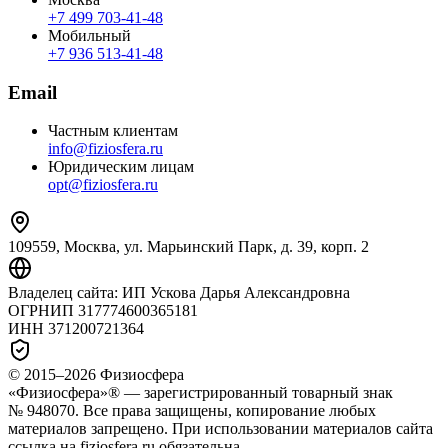
+7 499 703‑41‑48
Мобильный
+7 936 513‑41‑48
Email
Частным клиентам
info@fiziosfera.ru
Юридическим лицам
opt@fiziosfera.ru
109559, Москва, ул. Марьинский Парк, д. 39, корп. 2
Владелец сайта:
ИП Ускова Дарья Александровна
ОГРНИП
317774600365181
ИНН
371200721364
© 2015–
2026
Физиосфера
«Физиосфера»® — зарегистрированный товарный знак
№ 948070. Все права защищены, копирование любых
материалов запрещено. При использовании материалов сайта
ссылка на fiziosfera.ru обязательна.