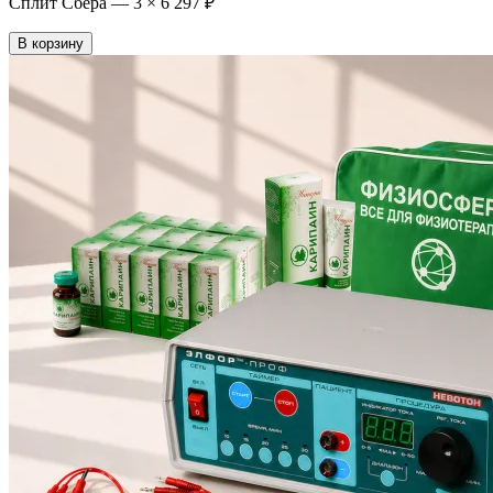
Сплит Сбера —
3
×
6 297 ₽
В корзину